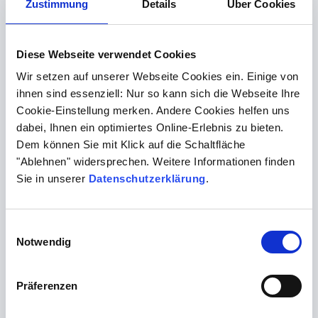
Zustimmung
Details
Über Cookies
Hygienebeauftragten abgeschlossen. Weitere
Informationen finden Sie
hier
.
Diese Webseite verwendet Cookies
Wir setzen auf unserer Webseite Cookies ein. Einige von
Hiermit sind wir an
ihnen sind essenziell: Nur so kann sich die Webseite Ihre
Ihrer Seite:
Cookie-Einstellung merken. Andere Cookies helfen uns
dabei, Ihnen ein optimiertes Online-Erlebnis zu bieten.
Dem können Sie mit Klick auf die Schaltfläche
"Ablehnen" widersprechen. Weitere Informationen finden
Sie in unserer
Datenschutzerklärung
.
Einmalbegehungen
Einwilligungsauswahl
Notwendig
… mit Erhebung des hygienischen Grundstatus plus
Begehungsgutachten, Evaluierung der Hygiene- und
Präferenzen
Desinfektionspläne, Beurteilung der
Instrumentenaufbereitung und -sterilisation.