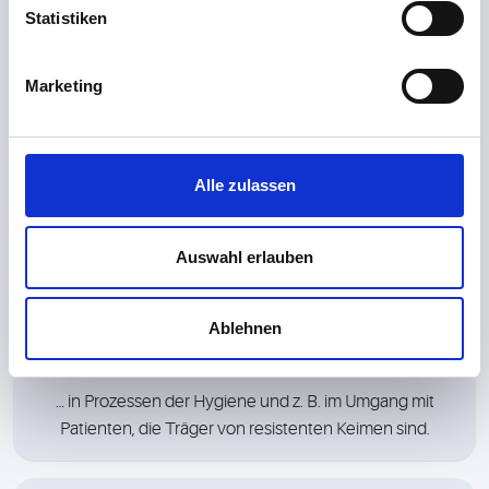
Statistiken
Marketing
Hygiene-Zertifizierung
… zur Umsetzung eines schlanken und effizienten
Alle zulassen
Hygienemanagements.
Auswahl erlauben
Ablehnen
Weiterbildung Ihrer Mitarbeiter
… in Prozessen der Hygiene und z. B. im Umgang mit
Patienten, die Träger von resistenten Keimen sind.