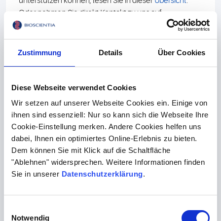
unterstützen können, lesen Sie in dieser
Übersicht
.
Oder nehmen Sie direkt Kontakt zu uns auf.
Kontakt
Zustimmung
Details
Über Cookies
Diese Webseite verwendet Cookies
Blasenentzündung?
Wir setzen auf unserer Webseite Cookies ein. Einige von
ihnen sind essenziell: Nur so kann sich die Webseite Ihre
Cookie-Einstellung merken. Andere Cookies helfen uns
Bakterien können der Auslöser für eine
dabei, Ihnen ein optimiertes Online-Erlebnis zu bieten.
Blasenentzündung sein - müssen es aber nicht.
Dem können Sie mit Klick auf die Schaltfläche
Deswegen ist es wichtig, vor einer antibiotischen
"Ablehnen" widersprechen. Weitere Informationen finden
Therapie die Ursache abzuklären. Für Hund, Katze
Sie in unserer
Datenschutzerklärung
.
oder Kaninchen empfehlen wir unser
Urinprofil
sowie
eine
bakteriologische Untersuchung
.
Ausführlichere Informationen zum Vorgehen bei
Einwilligungsauswahl
Blasenentzündung finden Sie in
diesem Paper
aus
Notwendig