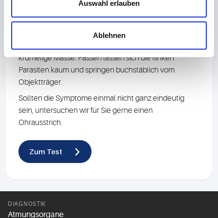
Auswahl erlauben
Sie plagen insbesondere Katzenohren und meist reicht
ein Blick durchs Otoskop: Die Haut ist gerötet, in der
Ablehnen
Ohrmuschel klebt eine dunkle, schmierige bis
krümelige Masse. Fassen lassen sich die flinken
Parasiten kaum und springen buchstäblich vom
Objektträger.
Sollten die Symptome einmal nicht ganz eindeutig
sein, untersuchen wir für Sie gerne einen
Ohrausstrich.
Zum Test
DIAGNOSTIK
Atmungsorgane