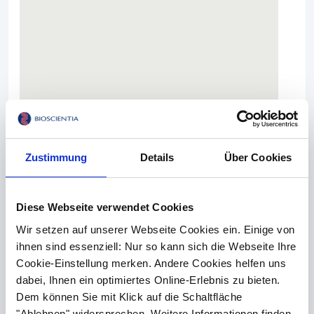
Zustimmung
Details
Über Cookies
Ohrentzündung
Diese Webseite verwendet Cookies
In der Regel ist das betroffene Ohr heiß und
Wir setzen auf unserer Webseite Cookies ein. Einige von
innen klebt ein dunkler, schmieriger Belag,
ihnen sind essenziell: Nur so kann sich die Webseite Ihre
der auffällig riecht.
Otitis externa
nennt die Tierärztin
Cookie-Einstellung merken. Andere Cookies helfen uns
die Entzündung des äußeren Gehörgangs. Die
dabei, Ihnen ein optimiertes Online-Erlebnis zu bieten.
Erkrankung ist hartnäckig und frustrierend, denn
Dem können Sie mit Klick auf die Schaltfläche
neben der Behandlung der sichtbaren
"Ablehnen" widersprechen. Weitere Informationen finden