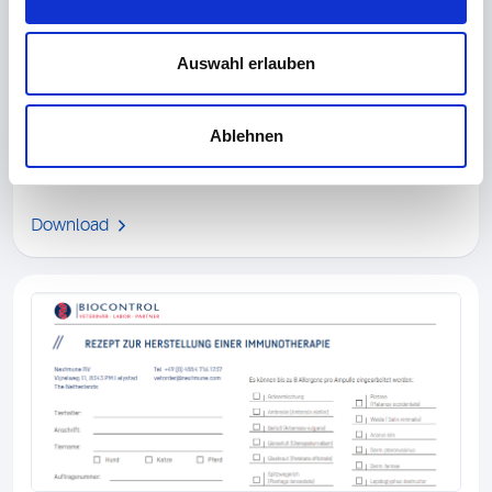
Auswahl erlauben
PAX Allergie-Test
Zusatzformular (zum gelben Schein) inkl.
Ablehnen
Anamnesebogen für den PAX Allergie-Test
Download