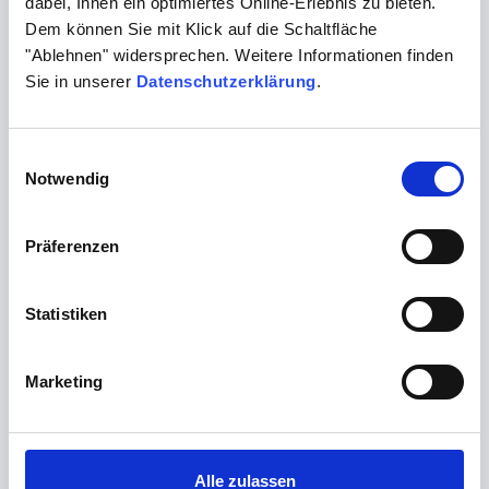
dabei, Ihnen ein optimiertes Online-Erlebnis zu bieten.
Dem können Sie mit Klick auf die Schaltfläche
"Ablehnen" widersprechen. Weitere Informationen finden
Mikrobiom Hund / Dysbiose-Index
Sie in unserer
Datenschutzerklärung
.
Katze
Anamnesebogen zu den Untersuchungen Mikrobiom
Einwilligungsauswahl
und Dysbiose-Index
Notwendig
Download
Präferenzen
Statistiken
Marketing
Alle zulassen