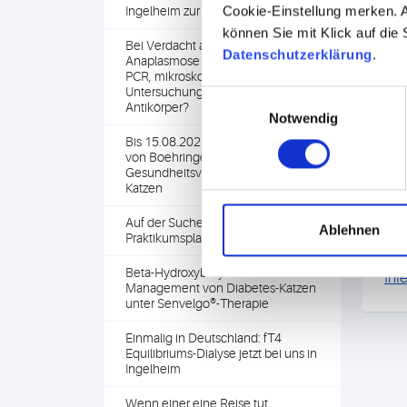
Cookie-Einstellung merken. A
Ingelheim zur PPID-Diagnostik
können Sie mit Klick auf die
Bei Verdacht auf akute
Datenschutzerklärung
.
Anaplasmose oder Babesiose:
PCR, mikroskopische
Untersuchung oder doch
Einwilligungsauswahl
Antikörper?
Notwendig
Bis 15.08.2025: Gutschein-Aktion
von Boehringer Ingelheim zur
Gesundheitsvorsorge bei älteren
Katzen
Auf der Suche nach einem
Ablehnen
Pre
Praktikumsplatz?
Jet
Beta-Hydroxybutyrat – zum
Inf
Management von Diabetes-Katzen
unter Senvelgo®-Therapie
Einmalig in Deutschland: fT4
Equilibriums-Dialyse jetzt bei uns in
Ingelheim
Wenn einer eine Reise tut...