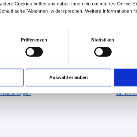
- bei nicht
ndere Cookies helfen uns dabei, Ihnen ein optimiertes Online-E
 Schaltfläche "Ablehnen" widersprechen. Weitere Informationen fi
Dysregula
Um das Ri
beurteile
Präferenzen
Statistiken
1-3 Stun
Auswahl erlauben
vious
Next
zt taggleich: PCR-Diagnostik bei akuten
TFA-Fortb
ektionserregern
14.10.202