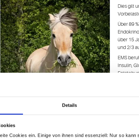
Dies gilt
Vorbelast
Über 89 %
Endokrino
über 15 Ja
und 2/3 au
EMS beruh
Insulin, G
Entstehun
Bewegungs
Rolle.
Details
Unser
EMS
Fragestel
Cookies
- ist ein
- wie hoch
ite Cookies ein. Einige von ihnen sind essenziell: Nur so kann 