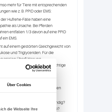
 umso mehr für Tiere mit entsprechenden
ungen wie z. B. PPID oder EMS:
 der Hufrehe-Fälle haben eine
pathie als Ursache. Bei Pferden
hren entfallen 1/3 davon auf eine PPID
f ein EMS.
t auf einem gestörten Gleichgewicht von
lukose und Triglyceriden. Für die
g spielen Überfütterung,
mangel und Adipositas eine wichtige
Über Cookies
-Profil
unterstützt Sie bei folgenden
lungen:
e Diät/Fütterungsumstellung notwendig?
 ist das individuelle Hufrehe-Risiko?
sich die Webseite Ihre