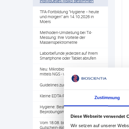
Individuelles Risiko bestimmen
TFA-Fortbildung "Hygiene – heute
und morgen" am 14.10.2026 in
Moers
Methoden-Umstellung bei T4-
Messung: Ihre Vorteile der
Massenspektrometrie
Laborbefunde jederzeit auf Ihrem
Smartphone oder Tablet abrufen
Neu: Mikrobiom-Untersuchung
mittels NGS - wir sehen alles
Guidelines zur Kottransplantation
Kleine EDTA-Röhrchen
Zustimmung
Hygiene: Bestellung von
Beprobungsmaterial
Diese Webseite verwendet 
Vom 18.08. bis zum 26.09.25:
Wir setzen auf unserer Webse
Gutschein-Aktion von Boehringer