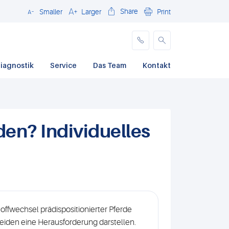
Share
Smaller
Larger
Print
Close
iagnostik
Service
Das Team
Kontakt
en? Individuelles
offwechsel prädispositionierter Pferde
iden eine Herausforderung darstellen.