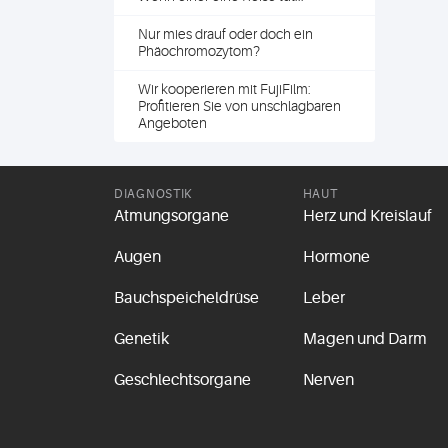
Nur mies drauf oder doch ein
Phäochromozytom?
Wir kooperieren mit FujiFilm:
Profitieren Sie von unschlagbaren
Angeboten
DIAGNOSTIK
HAUT
Atmungsorgane
Herz und Kreislauf
Augen
Hormone
Bauchspeicheldrüse
Leber
Genetik
Magen und Darm
Geschlechtsorgane
Nerven