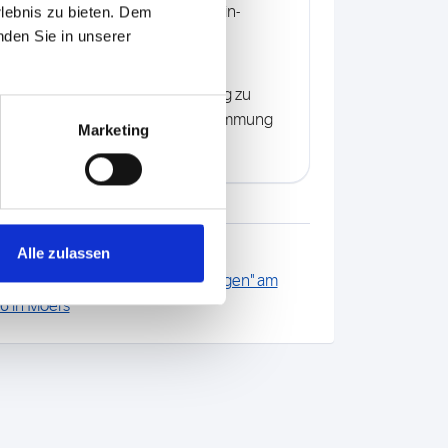
 adipösen Pferden: liegt eine Insulin-
rlebnis zu bieten. Dem
nden Sie in unserer
tion vor?
siko einer Hufrehe bei Koppelgang zu
n, empfehlen wir eine Insulinbestimmung
Marketing
den nach dem Weidegang.
Alle zulassen
ildung "Hygiene – heute und morgen" am
6 in Moers