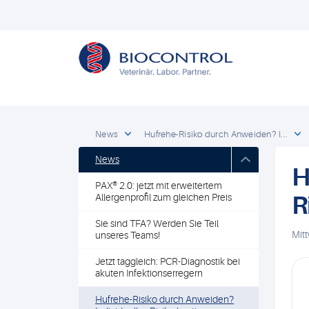
News
Hufrehe-Risiko durch Anweiden? I...
News
H
PAX® 2.0: jetzt mit erweitertem
R
Allergenprofil zum gleichen Preis
Sie sind TFA? Werden Sie Teil
Mit
unseres Teams!
Jetzt taggleich: PCR-Diagnostik bei
akuten Infektionserregern
Hufrehe-Risiko durch Anweiden?