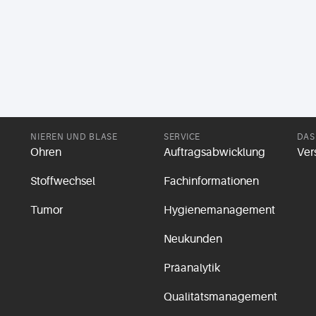
NIEREN UND BLASE
SERVICE
DAS
Ohren
Auftragsabwicklung
Ver
Stoffwechsel
Fachinformationen
Tumor
Hygienemanagement
Neukunden
Präanalytik
Qualitätsmanagement